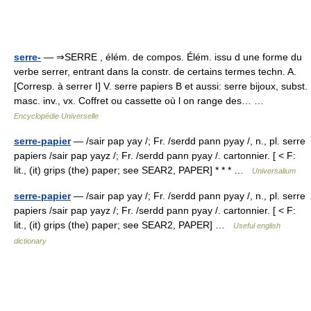
serre-
— ⇒SERRE , élém. de compos. Élém. issu d une forme du
verbe serrer, entrant dans la constr. de certains termes techn. A.
[Corresp. à serrer I] V. serre papiers B et aussi: serre bijoux, subst.
masc. inv., vx. Coffret ou cassette où l on range des… …
Encyclopédie Universelle
serre-papier
— /sair pap yay /; Fr. /serdd pann pyay /, n., pl. serre
papiers /sair pap yayz /; Fr. /serdd pann pyay /. cartonnier. [ < F:
lit., (it) grips (the) paper; see SEAR2, PAPER] * * * …
Universalium
serre-papier
— /sair pap yay /; Fr. /serdd pann pyay /, n., pl. serre
papiers /sair pap yayz /; Fr. /serdd pann pyay /. cartonnier. [ < F:
lit., (it) grips (the) paper; see SEAR2, PAPER] …
Useful english
dictionary