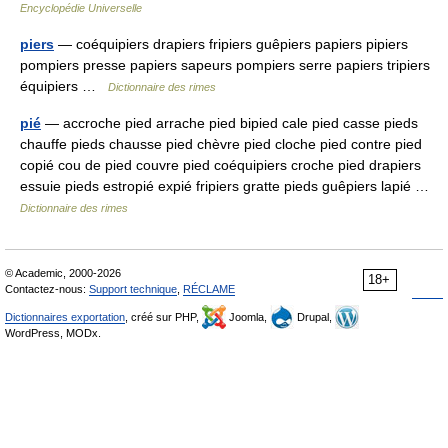
Encyclopédie Universelle
piers
— coéquipiers drapiers fripiers guêpiers papiers pipiers
pompiers presse papiers sapeurs pompiers serre papiers tripiers
équipiers …
Dictionnaire des rimes
pié
— accroche pied arrache pied bipied cale pied casse pieds
chauffe pieds chausse pied chèvre pied cloche pied contre pied
copié cou de pied couvre pied coéquipiers croche pied drapiers
essuie pieds estropié expié fripiers gratte pieds guêpiers lapié …
Dictionnaire des rimes
© Academic, 2000-2026
18+
Contactez-nous:
Support technique
,
RÉCLAME
Dictionnaires exportation
, créé sur PHP,
Joomla,
Drupal,
WordPress, MODx.