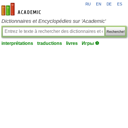
RU
EN
DE
ES
fr-academic.com
Dictionnaires et Encyclopédies sur 'Academic'
Recherche!
interprétations
traductions
livres
Игры ⚽