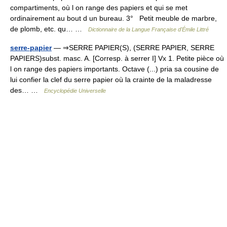
compartiments, où l on range des papiers et qui se met
ordinairement au bout d un bureau. 3° Petit meuble de marbre,
de plomb, etc. qu… …
Dictionnaire de la Langue Française d'Émile Littré
serre-papier
— ⇒SERRE PAPIER(S), (SERRE PAPIER, SERRE
PAPIERS)subst. masc. A. [Corresp. à serrer I] Vx 1. Petite pièce où
l on range des papiers importants. Octave (...) pria sa cousine de
lui confier la clef du serre papier où la crainte de la maladresse
des… …
Encyclopédie Universelle