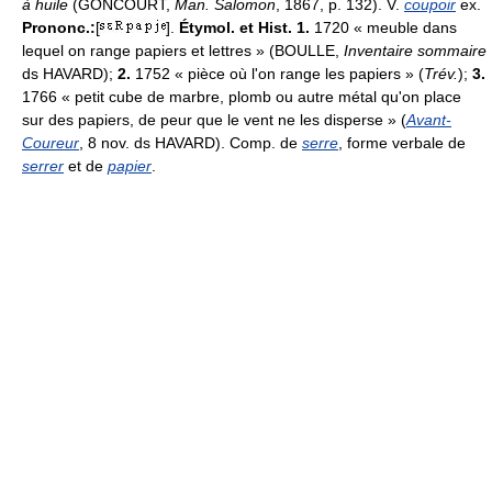
à huile
(GONCOURT,
Man. Salomon
, 1867, p. 132). V.
coupoir
ex.
Prononc.:
[
].
Étymol. et Hist. 1.
1720 « meuble dans
lequel on range papiers et lettres » (BOULLE,
Inventaire sommaire
ds HAVARD);
2.
1752 « pièce où l'on range les papiers » (
Trév.
);
3.
1766 « petit cube de marbre, plomb ou autre métal qu'on place
sur des papiers, de peur que le vent ne les disperse » (
Avant-
Coureur
, 8 nov. ds HAVARD). Comp. de
serre
, forme verbale de
serrer
et de
papier
.