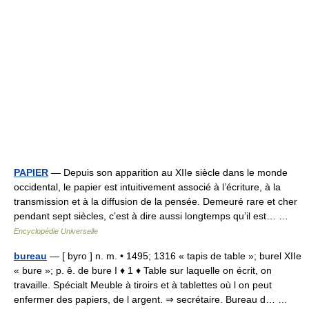
PAPIER
— Depuis son apparition au XIIe siècle dans le monde
occidental, le papier est intuitivement associé à l’écriture, à la
transmission et à la diffusion de la pensée. Demeuré rare et cher
pendant sept siècles, c’est à dire aussi longtemps qu’il est… …
Encyclopédie Universelle
bureau
— [ byro ] n. m. • 1495; 1316 « tapis de table »; burel XIIe
« bure »; p. ê. de bure I ♦ 1 ♦ Table sur laquelle on écrit, on
travaille. Spécialt Meuble à tiroirs et à tablettes où l on peut
enfermer des papiers, de l argent. ⇒ secrétaire. Bureau d… …