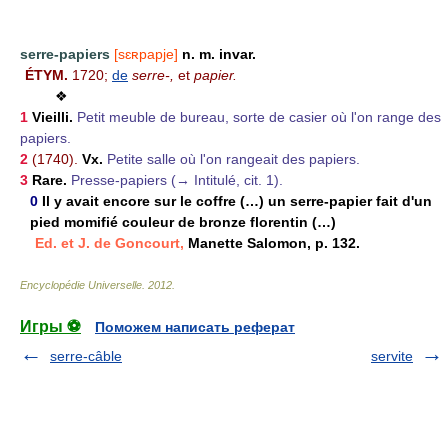
serre-papiers
[sɛʀpapje]
n. m. invar.
ÉTYM.
1720;
de
serre-,
et
papier.
❖
1
Vieilli.
Petit meuble de bureau, sorte de casier où l'on range des
papiers.
2
(1740).
Vx.
Petite salle où l'on rangeait des papiers.
3
Rare.
Presse-papiers (→ Intitulé, cit. 1).
0
Il y avait encore sur le coffre (…) un serre-papier fait d'un
pied momifié couleur de bronze florentin (…)
Ed. et J. de Goncourt,
Manette Salomon, p. 132.
Encyclopédie Universelle
.
2012
.
Игры ⚽
Поможем написать реферат
serre-câble
servite