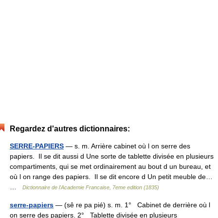
Regardez d'autres dictionnaires:
SERRE-PAPIERS
— s. m. Arrière cabinet où l on serre des
papiers. Il se dit aussi d Une sorte de tablette divisée en plusieurs
compartiments, qui se met ordinairement au bout d un bureau, et
où l on range des papiers. Il se dit encore d Un petit meuble de…
…
Dictionnaire de l'Academie Francaise, 7eme edition (1835)
serre-papiers
— (sê re pa pié) s. m. 1° Cabinet de derrière où l
on serre des papiers. 2° Tablette divisée en plusieurs