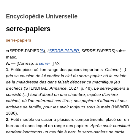
Encyclopédie Universelle
serre-papiers
serre-papiers
⇒SERRE-PAPIER(
S
),
(
SERRE-PAPIER
, SERRE-PAPIERS)
subst.
masc.
A. —
[Corresp. à
serrer
I]
Vx
1.
Petite pièce où l'on range des papiers importants.
Octave (...)
pria sa cousine de lui confier la clef du serre-papier où la crainte
de la maladresse des gens faisait déposer ce magnifique jeu
d'échecs
(STENDHAL,
Armance
, 1827, p. 48).
Le serre-papiers a
consisté (...) tout d'abord en une chambre, espèce d'arrière-
cabinet, où l'on enfermait ses titres, ses papiers d'affaires et ses
archives de famille, pour les avoir toujours sous la main
(HAVARD
1890).
2.
Petit meuble ou casier à plusieurs compartiments, placé sur un
bureau et dans lequel on range des papiers.
Après avoir constitué
pendant longtemps un meuble à part, le serre-papiers ne tarda